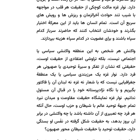
دارد. نوار غزه ماکت کوچکی از حقیقت هر قلب در مواجهه
با شیب تند حوادث آخرالزمان و ریزش ها و رویش های
سریع آن است. تمام انسان ها باید از این معرکۀ اختیار
بگذرند و خودشان انتخاب کنند که حاضرند سرباز کدام
سپاه باشند و برای عضویت در کدام سپاه هزینه بپردازند.
واکنش هر شخص به این منطقه واکنشی سیاسی یا
اجتماعی نیست، بلکه تراوشی اعتقادی از حقیقت اوست،
حقیقتی که نشان از تفکر و سیرۀ توحیدی یا صهیونی هر
فرد دارد. نوار غزه یک مرزبندی سیاسی یا یک منطقۀ
جغرافیایی نیست که با شعار نه غزه نه لبنان آن را فاکتور
بگیریم و با نگاه نژادپرستانه خود را در قبال آن مسئول
ندانیم. نوار غزه نمایشگاه حقیقت مقاومت و میدان نبرد
تمام جبهۀ توحید عالم با شیطان و حزب اوست، حال آنکه
هر فرد چه تعبیری از آن داشته باشد یا چه واکنشی در برابر
آن بروز بدهد، به حقیقت شکل گرفته در نفْس او بستگی
دارد، حقیقت توحید یا حقیقت شیطان محور صهیون؟