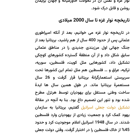
نوار غزه و نقش آن در تحولات خاورمیانه و جهان برایمان
روشن و قابل درک شود.
تاریخچه نوار غزه تا سال 2000 میلادی
در تاریخچه نوار غزه می خوانیم، بعد از آنکه امپراطوری
عثمانی پس از حدود 400 سال از هم پاشید، بریتانیا بعد از
جنگ جهانی اول مرزبندی جدیدی را در مناطق عثمانی
سابق شکل داد و از آن منطقۀ گسترده کشورهای کوچکی
تشکیل داد، کشورهایی مثل کویت، فلسطین، سوریه،
ترکیه، عراق و … فلسطین هم مثل تمام این کشورها تحت
سرپرستی استعمارگرانۀ بریتانیا قرار گرفت و 26 سال
مستعمرۀ بریتانیا ماند. در طول همین سال ها ایدۀ
ساخت وطنی مستقل برای یهودیان توسط هرتزل مطرح
شده بود و تنور این تصمیم داغ بود. بنا به آنچه در مقالۀ
تشکیل دولت جعلی اسرائیل
گفتیم، بریتانیا به سازمان
یهود کمک کرد و جمعیت زیادی از یهودیان وارد فلسطین
شدند. در سال 1948 اسرائیل اعلام موجودیت کرد و حدود
45% از خاک فلسطین را در اختیار گرفت. وقتی دولت جعلی