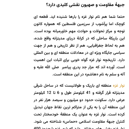
جبهۀ مقاومت و صهیون نقشی کلیدی دارد؟
حتما شما هم نام نوار غزه را بارها شنیده اید. قطعه ای
کوچک اما پرآشوب از سرزمین فلسطین که همواره کانون
توجه و مرکز تحولات و حوادث مهم خاورمیانه بوده است.
این باریکۀ ساحلی که در کرانۀ دریای مدیترانه واقع شده،
هم به لحاظ جغرافیایی، هم از نظر تاریخی و هم از جهت
سیاسی جایگاه ویژه ای در معادلات منطقه ای و بین المللی
دارد. تاریخچه نوار غزه گواه خوبی برای اثبات این اهمیت
است. آورده اند که مزار جد پدری پیامبر صلی الله علیه و
آله و سلم به نام «هاشم» در این منطقه است.
نوار غزه
منطقه ای باریک و طولانیست که در ساحل شرقی
مدیترانه قرار گرفته و 41 کیلومتر طول و 6 تا 12 کیلومتر
عرض دارد. سکونت حدود دو میلیون و سیصد هزار نفر در
این منطقه آن را به یکی از متراکم ترین نقاط جهان تبدیل
کرده است. نوار غزه به عنوان یک منطقۀ خودمختار تحت
کنترل جبهۀ مقاومت اسلامی «حماس» شناخته می شود.