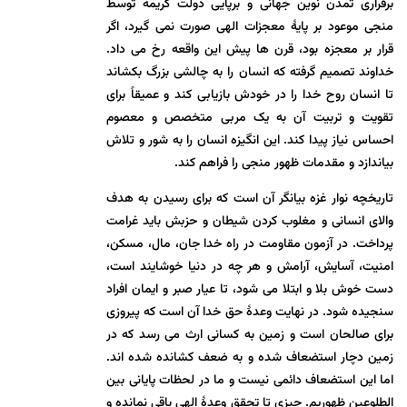
برقراری تمدن نوین جهانی و برپایی دولت کریمه توسط
منجی موعود بر پایۀ معجزات الهی صورت نمی گیرد، اگر
قرار بر معجزه بود، قرن ها پیش این واقعه رخ می داد.
خداوند تصمیم گرفته که انسان را به چالشی بزرگ بکشاند
تا انسان روح خدا را در خودش بازیابی کند و عمیقاً برای
تقویت و تربیت آن به یک مربی متخصص و معصوم
احساس نیاز پیدا کند. این انگیزه انسان را به شور و تلاش
بیاندازد و مقدمات ظهور منجی را فراهم کند.
تاریخچه نوار غزه بیانگر آن است که برای رسیدن به هدف
والای انسانی و مغلوب کردن شیطان و حزبش باید غرامت
پرداخت. در آزمون مقاومت در راه خدا جان، مال، مسکن،
امنیت، آسایش، آرامش و هر چه در دنیا خوشایند است،
دست خوش بلا و ابتلا می شود، تا عیار صبر و ایمان افراد
سنجیده شود. در نهایت وعدۀ حق خدا آن است که پیروزی
برای صالحان است و زمین به کسانی ارث می رسد که در
زمین دچار استضعاف شده و به ضعف کشانده شده اند.
اما این استضعاف دائمی نیست و ما در لحظات پایانی بین
الطلوعین ظهوریم. چیزی تا تحقق وعدۀ الهی باقی نمانده و