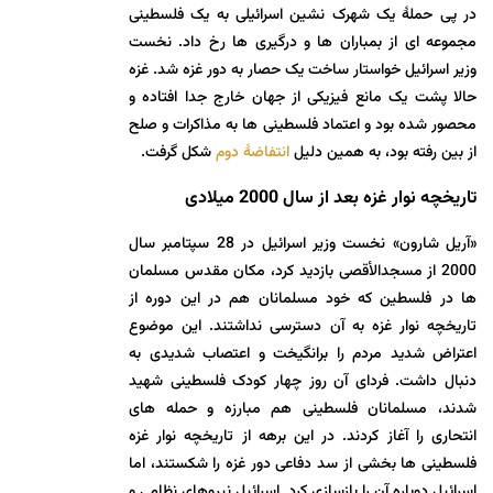
در پی حملۀ یک شهرک نشین اسرائیلی به یک فلسطینی
مجموعه ای از بمباران ها و درگیری ها رخ داد. نخست
وزیر اسرائیل خواستار ساخت یک حصار به دور غزه شد. غزه
حالا پشت یک مانع فیزیکی از جهان خارج جدا افتاده و
محصور شده بود و اعتماد فلسطینی ها به مذاکرات و صلح
از بین رفته بود، به همین دلیل
انتفاضۀ دوم
شکل گرفت.
تاریخچه نوار غزه بعد از سال 2000 میلادی
«آریل شارون» نخست وزیر اسرائیل در 28 سپتامبر سال
2000 از مسجدالأقصی بازدید کرد، مکان مقدس مسلمان
ها در فلسطین که خود مسلمانان هم در این دوره از
تاریخچه نوار غزه به آن دسترسی نداشتند. این موضوع
اعتراض شدید مردم را برانگیخت و اعتصاب شدیدی به
دنبال داشت. فردای آن روز چهار کودک فلسطینی شهید
شدند، مسلمانان فلسطینی هم مبارزه و حمله های
انتحاری را آغاز کردند. در این برهه از تاریخچه نوار غزه
فلسطینی ها بخشی از سد دفاعی دور غزه را شکستند، اما
اسرائیل دوباره آن را بازسازی کرد. اسرائیل نیروهای نظامی و