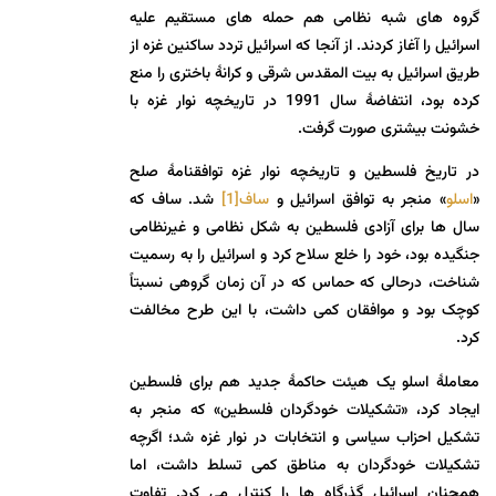
گروه های شبه نظامی هم حمله های مستقیم علیه
اسرائیل را آغاز کردند. از آنجا که اسرائیل تردد ساکنین غزه از
طریق اسرائیل به بیت المقدس شرقی و کرانۀ باختری را منع
کرده بود، انتفاضۀ سال 1991 در تاریخچه نوار غزه با
خشونت بیشتری صورت گرفت.
در تاریخ فلسطین و تاریخچه نوار غزه توافقنامۀ صلح
«
اسلو
» منجر به توافق اسرائیل و
ساف
[1]
شد. ساف که
سال ها برای آزادی فلسطین به شکل نظامی و غیرنظامی
جنگیده بود، خود را خلع سلاح کرد و اسرائیل را به رسمیت
شناخت، درحالی که حماس که در آن زمان گروهی نسبتاً
کوچک بود و موافقان کمی داشت، با این طرح مخالفت
کرد.
معاملۀ اسلو یک هیئت حاکمۀ جدید هم برای فلسطین
ایجاد کرد، «تشکیلات خودگردان فلسطین» که منجر به
تشکیل احزاب سیاسی و انتخابات در نوار غزه شد؛ اگرچه
تشکیلات خودگردان به مناطق کمی تسلط داشت، اما
همچنان اسرائیل گذرگاه ها را کنترل می کرد. تفاوت