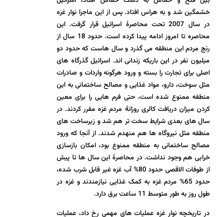
بین فتح و حماس به دست حماس افتاد، اسرائیل
خشمگین شد و به هراس افتاد. پس از این ماجرا نوار غزه
در سال 2007 تحت محاصرۀ اسرائیل قرار گرفت. این
محاصره تا امروز ادامه پیدا کرده است. حدود 18 سال از
رنج مردم این منطقه می گذرد و سال هاست که حدود دو
میلیون نفر در این باریکه زندانی اند. اسرائیل گذرگاه های
اصلی برای تجارت را بسته و ورود هرگونه واردات و صادرات
مثل سوخت، دارو، مواد غذایی و مصالح ساختمانی به این
منطقه ممنوع شده است، حتی فرم هایی را برای معین
کردن میزان دریافت کالری روزانۀ مردم غزه مقرر کردند. در
سال های بعدی شرایط سخت تر هم شد و زیرساخت های
منطقه مثل نیروگاه ها هم منهدم شدند. از آنجا که ورود
مصالح ساختمانی به منطقه ممنوع بود، امکان بازسازی
خرابی هم وجود نداشت. در محاصرۀ این سال ها تا پیش
از طوفات الاقصی حدود 80% آب غزه غیر قابل شرب شده،
حدود 65% مردم غزه به کمک غذایی نیازمندند و غزه در
طول روز به طور متوسط 11 ساعت برق دارد.
در تاریخچه نوار غزه عملیات های مهمی رخ داد، عملیات