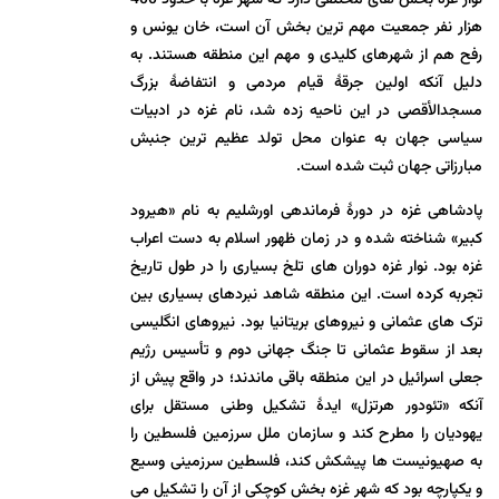
نوار غزه بخش های مختلفی دارد که شهر غزه با حدود 400
هزار نفر جمعیت مهم ترین بخش آن است، خان یونس و
رفح هم از شهرهای کلیدی و مهم این منطقه هستند. به
دلیل آنکه اولین جرقۀ قیام مردمی و انتفاضۀ بزرگ
مسجدالأقصی در این ناحیه زده شد، نام غزه در ادبیات
سیاسی جهان به عنوان محل تولد عظیم ترین جنبش
مبارزاتی جهان ثبت شده است.
پادشاهی غزه در دورۀ فرماندهی اورشلیم به نام «هیرود
کبیر» شناخته شده و در زمان ظهور اسلام به دست اعراب
غزه بود. نوار غزه دوران های تلخ بسیاری را در طول تاریخ
تجربه کرده است. این منطقه شاهد نبردهای بسیاری بین
ترک های عثمانی و نیروهای بریتانیا بود. نیروهای انگلیسی
بعد از سقوط عثمانی تا جنگ جهانی دوم و تأسیس رژیم
جعلی اسرائیل در این منطقه باقی ماندند؛ در واقع پیش از
آنکه «تئودور هرتزل» ایدۀ تشکیل وطنی مستقل برای
یهودیان را مطرح کند و سازمان ملل سرزمین فلسطین را
به صهیونیست ها پیشکش کند، فلسطین سرزمینی وسیع
و یکپارچه بود که شهر غزه بخش کوچکی از آن را تشکیل می