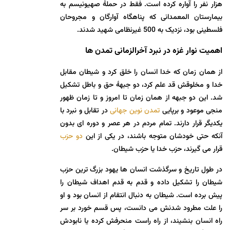
هزار نفر را آواره کرده است. فقط در حملۀ صهیونیسم به
بیمارستان المعمدانی که پناهگاه آوارگان و مجروحان
فلسطینی بود، نزدیک به 500 غیرنظامی شهید شدند.
اهمیت نوار غزه در نبرد آخرالزمانی تمدن ها
از همان زمان که خدا انسان را خلق کرد و شیطان مقابل
خدا و مخلوقش قد علم کرد، دو جبهۀ حق و باطل تشکیل
شد. این دو جبهه از همان زمان تا امروز و تا زمان ظهور
منجی موعود و برپایی
تمدن نوین جهانی
در تقابل و نبرد با
یکدیگر قرار دارند. تمام مردم در هر عصر و دوره ای بدون
آنکه حتی خودشان متوجه باشند، در یکی از این
دو حزب
قرار می گیرند، حزب خدا یا حزب شیطان.
در طول تاریخ و سرگذشت انسان ها یهود بزرگ ترین حزب
شیطان را تشکیل داده و قدم به قدم اهداف شیطان را
پیش برده است. شیطان به دنبال انتقام از انسان بود و او
را علت مطرود شدنش می دانست، پس قسم خورد بر سر
راه انسان بنشیند، از راه راست منحرفش کرده یا نابودش