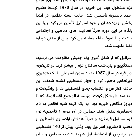
ساخت مدرسه، مسجد، درمانگاه و تأمین غذا برای مردم
غزه مشغول بود. این خیریه در سال 1970 توسط «شیخ
احمد یاسین» تأسیس شد. جالب است بدانیم، در ابتدا
بخشی از بودجۀ آن را خود اسرائیل تأمین می کرد؛ زیرا این
بنگاه در این دوره صرفاً فعالیت های مذهبی و اجتماعی
داشت و با نفوذ ساف مقابله می کرد. پس از مدتی دوباره
فضا ملتهب شد.
اسرائیل که از شکل گیری یک جنبش مقاومت می ترسید،
دستگیری و بازداشت ساکنان غزه را بیشتر کرد. در تاریخچه
نوار غزه در سال 1987 یک کامیون اسرائیلی با یک خودروی
غیرنظامی برخورد کرد و چهار فلسطینی کشته شدند. این
حادثه اعتراض و اعتصاب جدی فلسطینی ها را برانگیخت و
انتفاضۀ اول شکل گرفت. مؤسسۀ المجمع الإسلامیة که تا
دیروز بنگاهی خیریه بود، به یک گروه شبه نظامی به نام
«حماس» تبدیل شد. حماس در آن دوره از تاریخچه نوار
غزه مسئول غزه نبود و صرفاً هدفش آزادسازی فلسطین از
غصب نامشروع اسرائیل بود. وقتی بیش از 140 فلسطینی
در غزه پس از انتفاضۀ اول شهید شدند، حماس و سایر