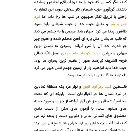
کند، مگر کسانی که خود را به درجۀ بالای اخلاص رسانده
باشند. گردآوری حزب شیطان کار سختی نبود، این اتفاق به
راحتی با تزریق تفکر صهیون در قلب ها رخ داد، اما
نبرد
خیر و شر
و تقابل حزب خدا و حزب شیطان باید نمود
ظاهری پیدا می کرد. جهان باید مردمی را به چشم می دید
که قلب هایشان مثل پاره ای آهن محکم شده و هیچ چیز
جز قدرت خدا آن را نمی لرزاند. رسیدن به تمدن نوین
جهانی و برپایی
دولت کریمۀ امام مهدی
عجل الله تعالی
فرجه الشریف نیازمند عبور از عظیم ترین بحران ها بود.
حزب خدا باید ابراهیم وار از آزمون جهنم آتش عبور می کرد
تا بتواند به گلستان دولت کریمه برسد.
فلسطین
کلید رمزآلود ظهور
و نوار غزه یک منطقۀ نمادین
در نبرد تمدن ها در آخرالزمان است. باریکه ای که تحت
محاصرۀ شیطان و حزبش قرار گرفته، از چهارسو مورد حمله
های مداوم است، با آزمون های مکرر از دست دادن
معشوق های انسانی، مالی و دنیایی دست و پنجه نرم می
کند، اما قلب تپنده اش زیر آوار خرابی ها همچنان می تپد؛
زیرا شاهرگ توحید و عشق به الله در آن زنده است و جریان