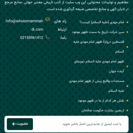
مفاهیم و تولیدات محتوایی این وب سایت از کتب تاریخی معتبر جهانی ،منابع مرجع
در ادیان الهی و منابع تخصصی شیعه گردآوری شده است.
راه های
Info@whoisimammah
امام مهدی (علیه السلام) کیست؟
ارتباط
di.com
سیر حرکت تاریخ به سمت ظهور موعود
باما:
02155961412
فلسطین دروازۀ ظهور امام مهدی علیه
السلام
ظهور امام مهدی علیه السلام دورنمای
آینده جهان
مستندات وقایع پیش از ظهور امام مهدی
علیه السلام
نقش هر کدام از ما در ظهور موعود
اربعین بشارت حکومت صالحان
عضویت