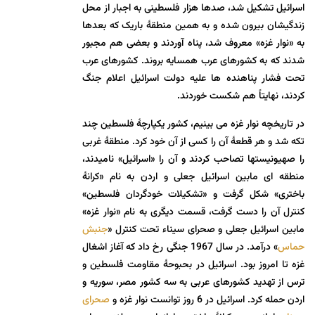
اسرائیل تشکیل شد، صدها هزار فلسطینی به اجبار از محل
زندگیشان بیرون شده و به همین منطقۀ باریک که بعدها
به «نوار غزه» معروف شد، پناه آوردند و بعضی هم مجبور
شدند که به کشورهای عرب همسایه بروند. کشورهای عرب
تحت فشار پناهنده ها علیه دولت اسرائیل اعلام جنگ
کردند، نهایتاً هم شکست خوردند.
در تاریخچه نوار غزه می بینیم، کشور یکپارچۀ فلسطین چند
تکه شد و هر قطعۀ آن را کسی از آن خود کرد. منطقۀ غربی
را صهیونیستها تصاحب کردند و آن را «اسرائیل» نامیدند،
منطقه ای مابین اسرائیل جعلی و اردن به نام «کرانۀ
باختری» شکل گرفت و «تشکیلات خودگردان فلسطین»
کنترل آن را دست گرفت، قسمت دیگری به نام «نوار غزه»
مابین اسرائیل جعلی و صحرای سیناء تحت کنترل «
جنبش
حماس
» درآمد. در سال 1967 جنگی رخ داد که آغاز اشغال
غزه تا امروز بود. اسرائیل در بحبوحۀ مقاومت فلسطین و
ترس از تهدید کشورهای عربی به سه کشور مصر، سوریه و
اردن حمله کرد. اسرائیل در 6 روز توانست نوار غزه و
صحرای