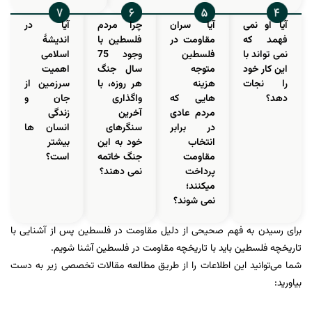
آیا او نمی
آیا سران
چرا مردم
آیا در
فهمد که
مقاومت در
فلسطین با
اندیشۀ
نمی تواند با
فلسطین
وجود 75
اسلامی
این کار خود
متوجه
سال جنگ
اهمیت
را نجات
هزینه
هر روزه، با
سرزمین از
دهد؟
هایی که
واگذاری
جان و
مردم عادی
آخرین
زندگی
در برابر
سنگرهای
انسان ها
انتخاب
خود به این
بیشتر
مقاومت
جنگ خاتمه
است؟
پرداخت
نمی دهند؟
میکنند؛
نمی شوند؟
برای رسیدن به فهم صحیحی از دلیل مقاومت در فلسطین پس از آشنایی با
تاریخچه فلسطین باید با تاریخچه مقاومت در فلسطین آشنا شویم.
شما می‌توانید این اطلاعات را از طریق مطالعه مقالات تخصصی زیر به دست
بیاورید: