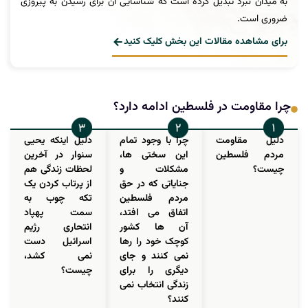
به میدان نبرد تبدیل کرده است که شناسایی آن برای رسیدن به پیروزی
ضروری است.
برای مشاهده مقالات این بخش کلیک کنید
چرا مقاومت در فلسطین ادامه دارد؟
دلیل مقاومت
چرا با وجود تمام
دلیل اینکه یحیی
مردم فلسطین
این سختی ها،
سنوار در آخرین
چیست؟
مشکلات و
لحظات زندگی هم
جنایاتی که در حق
از پرتاب کردن یک
مردم فلسطین
تکه چوب به
اتفاق می افتد،
سمت پهپاد
آن ها کشور
انتحاری رژیم
کوچک خود را رها
اسرائیل دست
نمی کنند و جای
نمی کشد،
دیگری را برای
چیست؟
زندگی انتخاب نمی
کنند؟