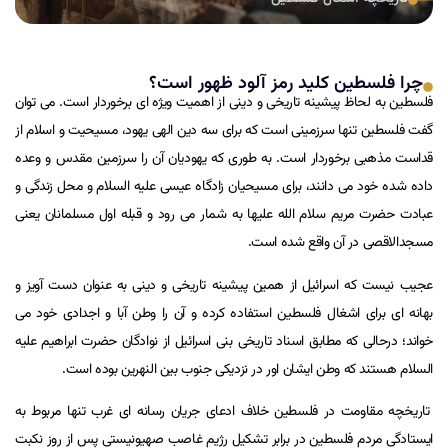
چرا فلسطین کلید رمز آلود ظهور است؟
فلسطین به لحاظ پیشینه تاریخی و دینی از اهمیت ویژه ای برخوردار است. می توان
گفت فلسطین تنها سرزمینی است که برای سه دین الهی یهود، مسیحیت و اسلام از
قداست مذهبی برخوردار است. به طوری که یهودیان آن را سرزمین مقدس و وعده
داده شده خود می دانند، برای مسیحیان زادگاه عیسی علیه السلام و محل زندگی و
عبادت حضرت مریم سلام الله علیها به شمار می رود و قبله اول مسلمانان یعنی
مسجدالاقصی در آن واقع شده است.
عجیب نیست که اسرائیل از همین پیشینه تاریخی و دینی به عنوان دست آویز و
بهانه ای برای اشغال فلسطین استفاده کرده و آن را وطن آبا و اجدادی خود می
خواند؛ درحالی که مطابق اسناد تاریخی بنی اسرائیل از نوادگان حضرت ابراهیم علیه
السلام هستند که وطن ایشان اور در نزدیکی جنوب بین النهرین بوده است.
تاریخچه مقاومت در فلسطین خلاف ادعای جریان رسانه ای غرب تنها مربوط به
ایستادگی مردم فلسطین در برابر تشکیل رژیم غاصب صهیونیستی پس از روز نکبت