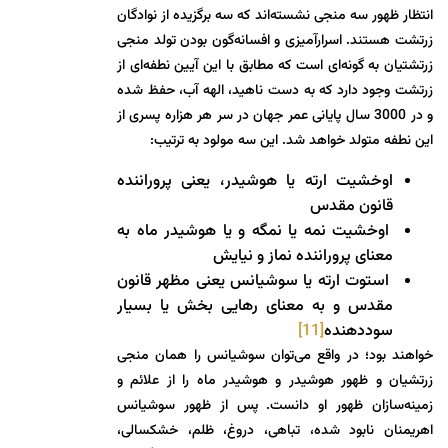
انتظار ظهور سه منجی نشسته‌اند که سه برگزیده از نوادگان
زرتشت هستند. اسرارآمیزی و افسانه‌گون بودن تولد منجی
زرتشتیان به گونه‌ای است که مطابق با این آیین نطفه‌ای از
زرتشت وجود دارد که به دست ناهید، الهه آب، حفظ شده
و در 3000 سال پایانی عمر جهان در سر هر هزاره پسری از
این نطفه متولد خواهد شد. این سه مولود به ترتیب:
اوخشیت ارته یا هوشیدر، یعنی پروراننده
قانون مقدس
اوخشیت نمه یا نمگه و یا هوشیدر ماه به
معنای پروراننده نماز و نیایش
استوت ارته یا سوشیانس یعنی مظهر قانون
مقدس و به معنای رهایی بخش یا بسیار
سوددهنده
[11]
خواهند بود؛ در واقع می‌توان سوشیانس را همان منجی
زرتشیان و ظهور هوشیدر و هوشیدر ماه را از علائم و
زمینه‌سازان ظهور او دانست. پس از ظهور سوشیانس
اهریمنان نابود شده، تباهی، دروغ، ظلم، خشکسالی،