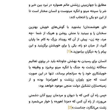
مطابق با جهان‌بینی زرتشتی عالم همواره در نبرد بین خیر و
شر یا سپنته مینو و انگره مینوست و انسان مختار است تا
از این دو یکی را انتخاب کند:
«ای هوشمندان! بشنوید با گوش‌های خویش بهترین
سخنان را و ببینید با منش روشن و هریک از شما -چه
مرد، چه زن- پیش از آن که رویداد بزرگ به کام ما پایان
گیرد، از میان دو راه، یکی را برای خویشتن برگزینید و این
پیام را به دیگران بیاموزید.»
[1]
انسان برای رسیدن به بهشتی جاودانه باید در پرتوی تعالیم
سه‌گانه زرتشت به جنگ با انگره مینو برخیزد و وظیفه یا
خویشکاری خود را به سرانجام برساند، تنها در این صورت
است که جزو یاوران زرتشت و اهورامزدا بوده و از
زمینه‌سازان تشکیل دولت منجی موعود خواهد بود:
«پس راه آن کس که با دیوان و مردمان پیرو آنان دشمنی
می‌ورزد، از راه آن کس که «مزدا اهوره» را خوار می‌شمرد و
زشت می‌انگارد، جداست.»
[2]