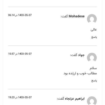
1403-05-07 در 06:14
Mohadese
گفت:
عالی
پاسخ
1403-05-07 در 15:57
جواد
گفت:
سلام
مطالب خوب و ارزنده بود
پاسخ
1403-05-07 در 19:23
ابراهیم عزتجاه
گفت: