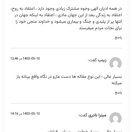
در همه ادیان الهی وجوه مشترک زیادی وجود دارد ، اعتقاد به روح،
اعتقاد به زندگی بعد از این جهان مادی ، اعتقاد به اینکه جهان در
انتها پر از پلیدی و جنگ و بیماری میشود و خداوند منجی خود را
برای نجات مردم میفرستد
پاسخ
1403-05-10 در 12:46
زینب
گفت:
بسیار عالی ؛ این نوع مقاله ها دست مارو در نگاه واقع بینانه باز
میکنه
پاسخ
1403-05-10 در 14:16
ميترا نادرى
گفت:
بسيار عالى ….بسيار خواندنى….سپاس فراوان