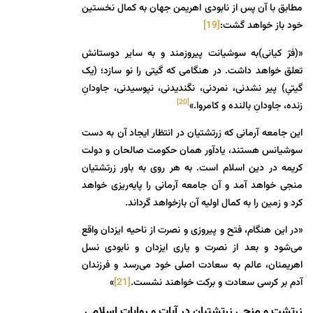
مطابق با آن پس از نابودی اهریمن جهان به کمال نخستین
خود باز خواهد گشت:
[19]
«(فرّ کیانی)به سوشیانت پیروزمند و به سایر دوستانش
تعلق خواهد داشت. در هنگامی که گیتی را نو سازد؛ (یک
گیتیِ) پیر نشدنی، نمردنی، نگندیدنی، نپوسیدنی، جاودانِ
[20]
زنده، جاودانِ بالنده و کامروا.»
این جامعه آرمانی که زرتشتیان در انتظار ایجاد آن به دست
سوشیانس هستند، یادآور همان حکومت صالحان و دولت
کریمه در دین اسلام است. به هر روی به باور زرتشتیان
منجی خواهد آمد و آن جامعه آرمانی را پایه‌ریزی خواهد
کرد و زمین را به کمال اولیه آن بازخواهد گرداند.
«در این هنگام، فتح و پیروزی و نصرت از ناحیه ایزدان واقع
می‌شود و بعد از نصرت و یاری ایزدان و نابودی نسل
اهریمنان، عالم به سعادت اصلی خود می‌رسد و فرزندان
آدم بر کرسی سعادت و برکت خواهند نشست.
[21]
»
زرتشت و منجی زرتشتیان در آیات و روایات اسلامی