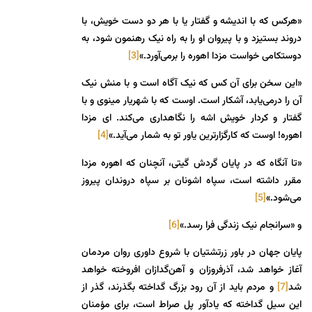
«هرکس که با اندیشه و گفتار یا با هر دو دست خویش، با
دروند بستیزد و با پیروان او را به راه نیک رهنمون شود، به
دوستکامی خواست مزدا اهوره را برمی‌آورد.»
[3]
«این سخن برای آن کس که نیک آگاه است و با منش نیک
آن را درمی‌یابد، آشکار است. اوست که با شهریار مینوی و با
گفتار و کردار خویش اشه را نگاهداری می‌کند. ای مزدا
اهوره! اوست که کارگزارترین یاور تو به شمار می‌آید.»
[4]
«تا آنگاه که در پایان گردش گیتی، آنچنان که اهوره مزدا
مقرر داشته است، سپاه اشونان بر سپاه دروندان پیروز
می‌شود.»
[5]
و «سرانجام نیک زندگی فرا رسد.»
[6]
پایان جهان در باور زرتشتیان با شروع داوری روان مردمان
آغاز خواهد شد، آذرفروزان و آهن‌گدازان افروخته خواهد
شد
[7]
و مردم باید از آن رود بزرگ گداخته بگذرند، گذر از
این سیل گداخته که یادآور پل صراط است، برای مؤمنان