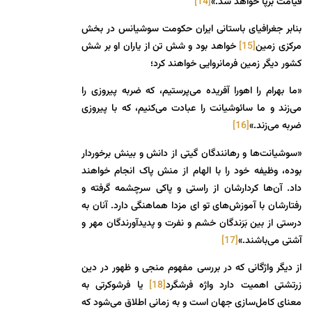
قیامت برپا خواهد شد.»
[14]
بنابر جغرافیای باستانی ایران حکومت سوشیانس در بخش
مرکزی زمین
[15]
خواهد بود و شش تن از یاران او بر شش
کشور دیگر زمین فرمانروایی خواهند کرد؛
«ما بهرام را اهورا آفریده می‌‏پرستیم، که ضربه پیروزی را
می‌‏زند و ما سائوشیانت را عبادت می‌کنیم، که با پیروزی
ضربه می‌زند.»
[16]
«سوشیانت‌‏ها و رهانندگان گیتی از دانش و بینش برخوردار
بوده، وظیفه خود را با الهام از منش پاک انجام خواهند
داد. آن‌ها کردارشان از راستی و پاکی سرچشمه گرفته و
رفتارشان با آموزش‌‏های تو ای مزدا هماهنگی دارد. آنان به
درستی از بین بَرَندگان خشم و نفرت و پدیدآورندگان مهر و
آشتی می‌‏باشند.»
[17]
از دیگر واژگانی که در بررسی مفهوم منجی و ظهور در دین
زرتشتی اهمیت دارد واژه فرشگرد
[18]
یا فرشوکرتی به
معنای کامل‌سازی جهان است و به زمانی اطلاق می‌شود که