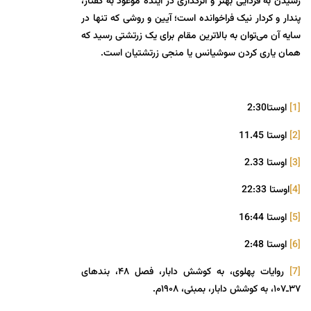
رسیدن به فردایی بهتر و اثرگذاری در آینده موعود به گفتار،
پندار و کردار نیک فراخوانده است؛ آیین و روشی که تنها در
سایه آن می‌توان به بالاترین مقام برای یک زرتشتی رسید که
همان یاری کردن سوشیانس یا منجی زرتشتیان است.
[1]
اوستا2:30
[2]
اوستا 11.45
[3]
اوستا 2.33
[4]
اوستا 22:33
[5]
اوستا 16:44
[6]
اوستا 2:48
[7]
روایات پهلوی، به کوشش دابار، فصل ۴۸، بندهای
۳۷ـ۱۰۷، به کوشش دابار، بمبئی، ۱۹۰۸م.