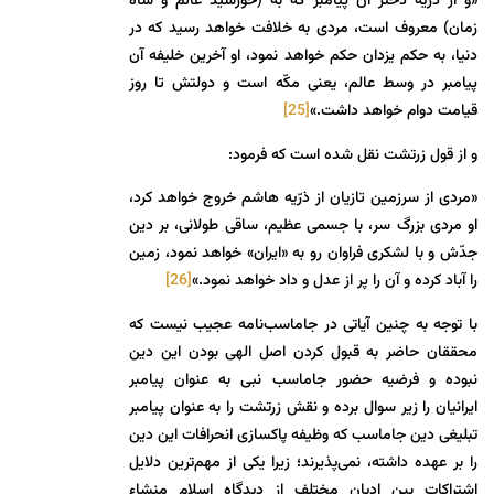
«و از ذریّه دختر آن پیامبر که به (خورشید عالم و شاه
زمان) معروف است، مردی به خلافت خواهد رسید که در
دنیا، به حکم یزدان حکم خواهد نمود، او آخرین خلیفه آن
پیامبر در وسط عالم، یعنی مکّه است و دولتش تا روز
قیامت دوام خواهد داشت.»
[25]
و از قول زرتشت نقل شده است که فرمود:
«مردی از سرزمین تازیان از ذرّیه هاشم خروج خواهد کرد،
او مردی بزرگ سر، با جسمی عظیم، ساقی طولانی، بر دین
جدّش و با لشکری فراوان رو به «ایران» خواهد نمود، زمین
را آباد کرده و آن را پر از عدل و داد خواهد نمود.»
[26]
با توجه به چنین آیاتی در جاماسب‌نامه عجیب نیست که
محققان حاضر به قبول کردن اصل الهی بودن این دین
نبوده‌ و فرضیه حضور جاماسب نبی به عنوان پیامبر
ایرانیان را زیر سوال برده و نقش زرتشت را به عنوان پیامبر
تبلیغی دین جاماسب که وظیفه پاکسازی انحرافات این دین
را بر عهده داشته، نمی‌پذیرند؛ زیرا یکی از مهم‌ترین دلایل
اشتراکات بین ادیان مختلف از دیدگاه اسلام منشاء