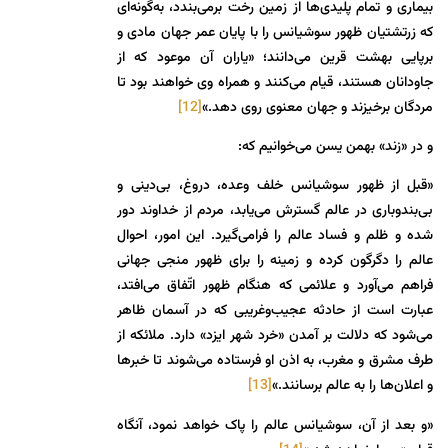
بیماری و تمام پلیدی‌ها از زمین رخت برمی‌بندد، به‌گونه‌ای
که زرتشتیان ظهور سوشیانس را با پایان عمر جهان مادی و
برپایی بهشت قرین می‌دانند؛ «یاران آن موعود که از
جاودانان هستند، قیام می‌کنند و همراه وی خواهند بود تا
مردگان برخیزند و جهان معنوی روی دهد.»
[12]
و در «زند» بهمن یسن می‌خوانیم که:
«قبل از ظهور سوشیانس خلف وعده، دروغ، بی‌دینی و
بی‌بندوباری در عالم گسترش می‌یابد، مردم از خداوند دور
شده و ظلم و فساد عالم را فرامی‌گیرد. این امور، احوال
عالم را دگرگون کرده و زمینه را برای ظهور منجی جهانی
فراهم می‌آورد و علائمی که هنگام ظهور اتّفاق می‌افتد،
عبارت است از حادثه عجیب‌وغریبی که در آسمان ظاهر
می‌شود که دلالت بر آمدن «خرد شهر ایزد» دارد. ملائکه از
طرف مشرق و مغرب، به اذن او فرستاده می‌شوند تا خبرها
و اعلان‌ها را به عالم برسانند.»
[13]
«و بعد از آن، سوشیانس عالم را پاک خواهد نمود، آنگاه