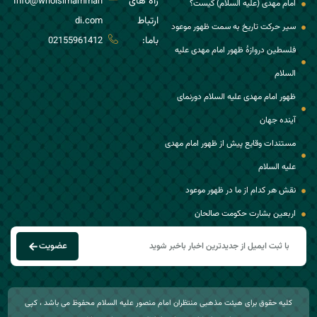
راه های
Info@whoisimammah
امام مهدی (علیه السلام) کیست؟
ارتباط
di.com
سیر حرکت تاریخ به سمت ظهور موعود
باما:
02155961412
فلسطین دروازۀ ظهور امام مهدی علیه
السلام
ظهور امام مهدی علیه السلام دورنمای
آینده جهان
مستندات وقایع پیش از ظهور امام مهدی
علیه السلام
نقش هر کدام از ما در ظهور موعود
اربعین بشارت حکومت صالحان
عضویت
کلیه حقوق برای هیئت مذهبی منتظران امام منصور علیه السلام محفوظ می باشد ، کپی