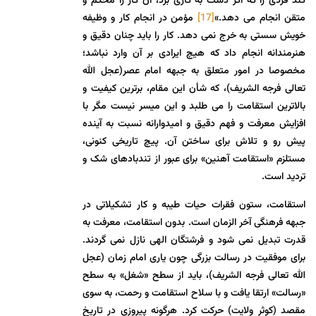
کند فردی را که اگر دست به کاری برد، آن کار را محکم و
متقن انجام می دهد.»
[17]
مؤمن در انجام کار و وظیفه
خویش سستی به خرج نمی دهد. کار را باید چنان دقیق و
هنرمندانه انجام داد که هیچ ایرادی بر آن وارد نباشد؛
مخصوصا در امور متعلق به جبهه امام عصر(عجل الله
تعالی فرجه الشریف)، که شأن این مقام، برترین کیفیت و
بالاترین استقامت را می طلبد و این میسر نیست مگر با
افزایش معرفت و فهم دقیق و امیدوارانه نسبت به آینده
پیش رو و تلاش برای ساختن آن. پیچ تاریخی کنونی،
مستلزم «استقامت آهنین» برای عبور از تندبادهای شک و
تردید است.
استقامت، ستون فقرات حیات طیبه و کار تشکیلاتی در
جبهه فرهنگی آخر الزمان است. بدون استقامت، معرفت به
قدرت تبدیل نمی شود و فرشتگان الهی نازل نمی گردند.
برای موفقیت در رسالت بزرگی چون یاری امام زمان (عجل
الله تعالی فرجه الشریف)، باید از سطح «شغل» به سطح
«رسالت» ارتقا یافت و با سلاح استقامت و رحمت، به سوی
مقصد (کوثر ولایت) حرکت کرد. هرگونه پیروزی در تاریخ