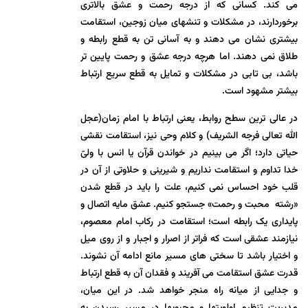
می کند. کسانی که از درجه رحمت و عشق بالاتری
برخوردارند، در مشکلات و تنشهای میان زوجین، استقامت
بیشتری نشان می دهند و به آسانی تن به قطع رابطه و
طلاق نمی دهند. اما هرچه درجه عشق و رحمت پایین تر
باشد، بی تابی در مشکلات و تمایل به قطع سریع ارتباط
بیشتر مشهود است.
در عالی ترین سطح روابط، یعنی ارتباط با امام زمان(عجل
الله تعالی فرجه الشریف) و کلام وحی نیز، استقامت نقشی
حیاتی دارد؛ اگر می بینیم در خواندن قرآن یا انس با ولیّ
خدا تداوم و استقامت نداریم و شیرینی و حلاوتی از آن در
قلب خود احساس نمی کنیم، علت را باید در قطع شدن
«رشته محبت و رحمت» جستجو کنیم. عشق مایه اتصال و
پایداری یک رابطه است؛ استقامت در رکاب امام معصوم،
نیازمند عشقی است که فراتر از اصرار و اجبار و از روی میل
و اختیار باشد تا سختی های مسیر مانع ادامه آن نشوند.
قدرت عشق استقامت می آفریند و فقدان آن به قطع ارتباط
و جدایی از میانه راه منجر خواهد شد. در این میان،
مدیریت تنظیم اولویتها و محبوبها در مسیر رسیدن به