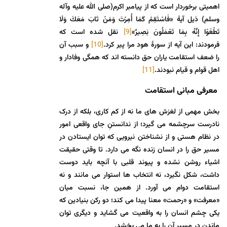
اهمیتی برخوردار است که از پیامبر اکرم(صلی الله علیه وآله
وسلم) ذیل آیۀ «فَاسْتَقِمْ كَمَا أُمِرْتَ وَمَنْ تَابَ مَعَكَ وَلَا
تَطْغَوْا إِنَّهُ بِمَا تَعْمَلُونَ بَصِيرٌ»
[9]
نقل شده است که
فرمودند: این آیه از سورۀ هود مرا پیر کرد.
[10]
و سبب آن
را ضعف استقامت ياران حق دانسته اند كه همگی وفادار و
اهل قوام و قیام نبودند.
[11]
معرفی مبانی استقامت
بخش مهمی از لغزش های ما نه از کم کاری، بلکه از درک
نادرست سرچشمه می گیرد؛ از ندانستنِ جای واقعی امور
در نظام هستی و از نشناختن نیرویی که توان ایستادن در
مسیر حق را در انسان زنده نگه می دارد. تا وقتی حقیقت
اشیاء روشن نشده و پیوند قلبی با آنچه باید دوست
داشت، شکل نگیرد، نه انتخاب ها استوار می مانند و نه
استقامت دوام می آورد. از همین جا، نسبت میان
«معرفت» و «رحمت» معنا پیدا می کند؛ دو رکن بنیادین که
یکی چشم انسان را به واقعیت می گشاید و دیگری توان
ماندن در مسیر آن را به ما می بخشد.