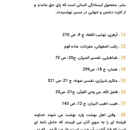
بشر، محصول ایستادگی کسانی است که پای حق ماندند و
از کثرت دشمن و تنهایی در مسیر نهراسیدند.
[1]
. أزهری، تهذيب اللغة، ج 9، ص 270
[2]
. راغب اصفهانی، مفردات، ماده قوم
[3]
. طباطبایی، تفسیر المیزان، ج20، ص 70
[4]
. همان، ج 18، ص299
[5]
. مکارم شیرازی، تفسیر نمونه، ج 21، ص 321
[6]
. فضل الله، من وحی القرآن، ج21، ص20
[7]
. طیب، اطیب البیان، ج 12، ص 143
[8]
. وقتی اهل بهشت وارد بهشت می شوند خداوند
فرشته ای را به سوی آنان می فرستد که حامل نامه ای
است که فراز آغازین آن چنین است: «از حیّ قیّومی که نمی