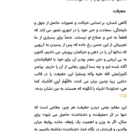
معرفت
گاهی انسان، بر اساس خیالات و تصورات حاصل از جهل و
ناپختگی، سعادت و خیر خود را در اموری تصور می کند که
قطعاً به خیر و صلاح او نیستند. حتماً برای بسیاری از ما
تجربیاتی از این جنس رخ داده که پس از رسیدن به آرزویی
که سالها آن را در ذهن و خیالمان پرورش می دادیم، اکنون
به بی ارزشی و حتی مضر بودن آن برای خود یا اطرافیانمان
آگاه شده ایم و چه بسا آرزوی رهایی از آن را داریم. پیامبر
اکرم(صلی الله علیه وآله وسلم) این حقیقت را در قالب
دعایی زیبا چنین بیان می کنند: «اللّهُمَّ أرِنِي الأشیاء کما
هي: خداوندا! اشیاء را آنگونه که هستند به من نشان بده».
[12]
این مقام؛ یعنی دیدن حقیقت هر چیز، مقامی است که
تنها در اثر «معرفت» و «شناخت» حاصل می شود؛ برای
مثال، اگر به وزن و اهمیت یک رابطه، مانند روابط میان
والدین و فرزندان در نگاه خدا، «شناخت» نداشته باشیم، به