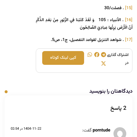
[15]
. فصلت/30
[16]
. الأنبياء : 105 وَ لَقَدْ كَتَبْنا فِي الزَّبُورِ مِنْ بَعْدِ الذِّكْرِ
أَنَّ الْأَرْضَ يَرِثُها عِبادِيَ الصَّالِحُونَ
[17]
. شواهد التنزیل لقواعد التفصیل، ج1، ص5.
اشتراک گذاری
کپی لینک کوتاه
در
دیدگاهتان را بنویسید
2 پاسخ
1404-11-22 در 02:54
porntude
گفت: