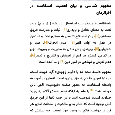
مفهوم شناسی و بیان اهمیت استقامت در
آخرالزمان
«استقامت» مصدر باب استفعال از ریشه ( ق و م) و در
لغت به معنای تعادل و پایداری
[1]
، ثبات و ملازمت طریق
مستقیم
[2]
، و در اصطلاح تفاسیر به معنای ثبات و استمرار
در عمل به اوامر الهی
[3]
، عدم انحراف
[4]
، صبر و
شکیبایی
[5]
، پایبندی و تن دادن به مدیریت و ربوبیت الهی
در تمامی گستره ها اعم از آفرینش و تشریع و تدبیر
[6]
،
عدم لغزش و کوتاهی در امور دین
[7]
و … آمده است.
مفهوم «استقامت» که با «قوام وجودی» گره خورده است،
در دنیا تمرینِ «قائم به حق بودن» است. انسان در آخرت به
واسطه استقامت به مظهر صفت «قیومیت» الهی نائل
[8]
خواهد شد؛
با علم به اینکه تمام هستی قائم به وجود
خداوند است، قیومیت انسان در آخرت تنها از این طریق
قابل توجیه است که تمام بنای مالکیت و سلطنت ابدی هر
فرد در بهشت، قائم به وجود خود اوست. چه بهشتی که