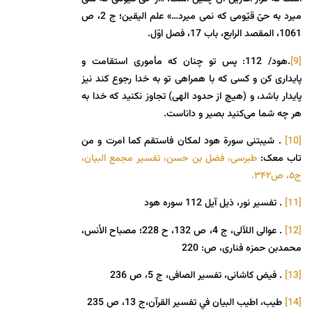
میرد به حیّ قیّومی که نمی میرد…» علم الیقین؛ ج 2، ص
1061، المقصد الرابع، باب 17، فصل اوّل.
[9]
.هود/ 112: پس تو چنان که مأموری استقامت و
پایداری کن و کسی که با همراهی تو به خدا رجوع کند نیز
پایدار باشد، و (هیچ از حدود الهی) تجاوز نکنید که خدا به
هر چه شما می‌کنید بصیر و داناست.
[10]
. شیبتنی سورة‏ هود لمکان فاستقم کما امرت و من
تاب معک:
طبرسی، فضل بن حسن، تفسیر مجمع البیان،
ج۵، ص۳۴۲.
[11]
. تفسیر نور، ذیل آیل 112 سوره هود
[12]
. عوالی اللآلی، ج 4، ص 132، ح 228؛ مصباح الأنس،
محمدبن ‏حمزه فنارى، ص: 220
[13]
. فیض کاشانی، تفسیر الصافی، ج 5، ص 236
[14]
طيب، اطيب البيان في تفسير القرآن،ج 13، ص 235