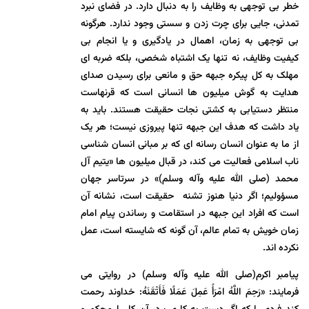
خطر بی توجهی به وظایف را به دنبال دارد. در فضای نبرد
تمدنی، جایی برای چرت زدن و سستی وجود ندارد. هرگونه
بی توجهی به زمان، اهمال در یادگیری و یا انجام بی
کیفیت وظایف، نه تنها یک اشتباه شخصی، بلکه ضربه ای
مهلک به کل پیکره جبهه حق و مانعی برای رسیدن صدای
هدایت به گوش میلیون ها انسانی است که قرنهاست
منتظر دستیابی به کشتی نجات حقیقت هستند. باید به
یاد داشت که هدف این جبهه تنها پیروزی نیست؛ هر یک
از ما به عنوان انسان رسانه ای که بر مبانی انسان شناسی
ناب اسلامی فعالیت می کند، در قبال میلیون ها «یتیم آل
محمد (صلی الله علیه وآله وسلم)» در سرتاسر جهان
مسؤولیم؛ اگر دنیا هنوز تشنه حقیقت است، نشانه آن
است که افراد این جبهه در استقامت و رساندن پیام امام
زمان خویش به تمام عالم، آن گونه که شایسته است، عمل
نکرده اند.
پیامبر اکرم(صلی الله علیه وآله وسلم) در روایتی می
فرمایند: «رَحِمَ اللَّهُ امْرَأً عَمِلَ عَمَلًا فَأَتْقَنَهُ: خداوند رحمت