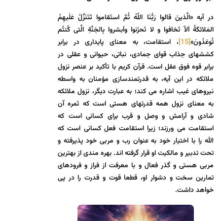
در آیه «الَّذینَ قالوا رَبُّنَا اللّهُ ثُمَّ استَقاموا تَتَنَزَّلُ عَلَیهِمُ
المَلائکَةُ اَلاّ تَخافوا و لا تَحزَنوا واَبشروا بِالجَنَّةِ الَّتی کُنتُم
تُوعَدُونَ»
[15]
، استقامت، به معنای پایداری در برابر
كششهای جذاب قواى جمادی، نباتی، حیوانی و عقلی در
برابر قوه فوق عقل است. قرآن کریم با تأکید بر عنصر نزول
ملائکه در این آیه، به قدرتمندسازی مؤمنان به واسطه
نیروهای غیب اشاره می کند؛ به عبارت دیگر، نزول ملائکه
به معنای نزول همه قدرتهای هستی است که ثمره آن
شادی و آرامش و وصل و قرب برای کسانی است که
استقامت می ورزند؛ زیرا استقامت فعل کسانی است که
الله را با اختیار خود به عنوان رب و مربی خود پذیرفته و
تحت تدبیر و مالکیت او قرار گرفته اند. بهره مندی از بهترین
مربی هستی و گذر فعال و با معرفت از فراز و فرودهای
تمارین سخت و دشوار او، قطعا قوت و قدرت را در پی
خواهد داشت.