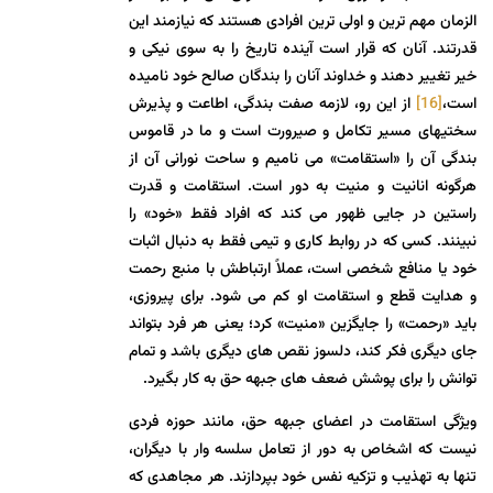
الزمان مهم ترین و اولی ترین افرادی هستند که نیازمند این
قدرتند. آنان که قرار است آینده تاریخ را به سوی نیکی و
خیر تغییر دهند و خداوند آنان را بندگان صالح خود نامیده
است،
[16]
از این رو، لازمه صفت بندگی، اطاعت و پذیرش
سختیهای مسیر تکامل و صیرورت است و ما در قاموس
بندگی آن را «استقامت» می نامیم و ساحت نورانی آن از
هرگونه انانیت و منیت به دور است. استقامت و قدرت
راستین در جایی ظهور می کند که افراد فقط «خود» را
نبینند. کسی که در روابط کاری و تیمی فقط به دنبال اثبات
خود یا منافع شخصی است، عملاً ارتباطش با منبع رحمت
و هدایت قطع و استقامت او کم می شود. برای پیروزی،
باید «رحمت» را جایگزین «منیت» کرد؛ یعنی هر فرد بتواند
جای دیگری فکر کند، دلسوز نقص های دیگری باشد و تمام
توانش را برای پوشش ضعف های جبهه حق به کار بگیرد.
ویژگی استقامت در اعضای جبهه حق، مانند حوزه فردی
نیست که اشخاص به دور از تعامل سلسه وار با دیگران،
تنها به تهذیب و تزکیه نفس خود بپردازند. هر مجاهدی که