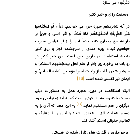
دگرگون می سازد.
وسعت رزق و خیر کثیر
در آیه شانزدهم سوره جن می خوانیم: «وَأَن لَّوِ اسْتَقَامُوا
عَلَى الطَّرِيقَةِ لَأَسْقَيْنَاهُم مَّاءً غَدَقًا: و اگر [انس و جن‏] بر
طريقه حق پايدارى كنند حتماً آنان را از آب فراوانى سيراب
خواهيم كرد.» بهره مندی از سرچشمه کوثر و رزق کثیر
نتیجه استقامت در طریق حق است. این خیر کثیر در
روایات به برخورداری وافر از علم اهل بیت(علیهم السلام) و
سرشار شدن قلب از ولایت امیرالمؤمنین (علیه السلام) و
ایمان نیز تفسیر شده است.
[13]
البته استقامت در دين، مجرد عمل به دستورات دينى
نيست بلكه وظيفه هر فردى است كه به اندازه توانايى خود
[14]
ديگران را هم مستقيم نمايد.
به این معنا که آنان را به
مسیر هدایت الهی رهنمون شده و آنان را با معارف و
تعالیم حقیقی اسلام آشنا کند.
برخورداری از قدرت های نازل شده در هستی