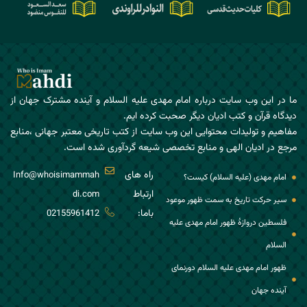
ما در این وب سایت درباره امام مهدی علیه السلام و آینده مشترک جهان از
دیدگاه قرآن و کتب ادیان دیگر صحبت کرده ایم.
مفاهیم و تولیدات محتوایی این وب سایت از کتب تاریخی معتبر جهانی ،منابع
مرجع در ادیان الهی و منابع تخصصی شیعه گردآوری شده است.
راه های
Info@whoisimammah
امام مهدی (علیه السلام) کیست؟
ارتباط
di.com
سیر حرکت تاریخ به سمت ظهور موعود
باما:
02155961412
فلسطین دروازۀ ظهور امام مهدی علیه
السلام
ظهور امام مهدی علیه السلام دورنمای
آینده جهان