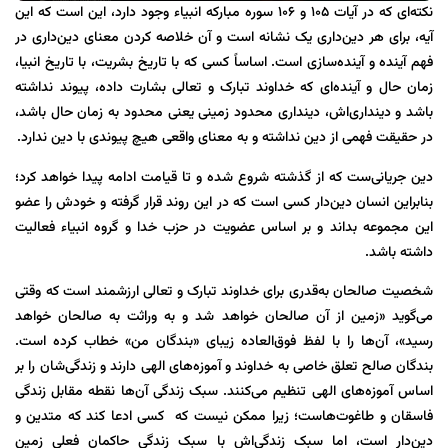
نکته‌ای که در آیات ۱۰۵ و ۱۰۶ سوره مبارکه انبیاء وجود دارد، این است که این
آیه، برای هر دین‌داری یک نشانه است و آن خلاصه کردن معنای دین‌داری در
فهم آینده و آینده‌سازی است. اساساً کسی که با تاریخ بشریت، با تاریخ انبیا،
زمان حال و آینده‌ای که خداوند تبارک و تعالی بشارت داده، پیوند نداشته
باشد و دینداری‌اش، دینداری محدود زمینی یعنی محدود به زمان حال باشد،
در حقیقت فهمی از دین نداشته و به معنای واقعی هیچ پیوندی با دین ندارد.
دین جریانی‌ست که از گذشته شروع شده و تا قیامت ادامه پیدا خواهد کرد؛
بنابراین انسان دین‌دار کسی است که در این روند قرار گرفته و خودش را عضو
این مجموعه بداند و بر اساس عضویت در حزب خدا و گروه انبیاء فعالیت
داشته باشد.
شخصیت صالحان به‌قدری برای خداوند تبارک و تعالی ارزشمند است که وقتی
می‌گوید «زمین از آن صالحان خواهد شد و به وراثت به صالحان خواهد
رسید»، آن‌ها را با لفظ فوق‌العاده زیبای «بندگان من» خطاب کرده است.
بندگان صالح تعلق خاصی به خداوند و آموزه‌های الهی دارند و زندگی‌شان را بر
اساس آموزه‌های الهی تنظیم می‌کنند. سبک زندگی آن‌ها نقطه مقابل زندگی
فاسقان و طاغوت‌هاست؛ زیرا ممکن نیست که کسی ادعا کند که متدین و
دین‌دار است، اما سبک زندگی‌اش با سبک زندگی حاکمان فعلی زمین