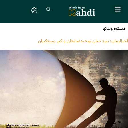
دسته:
ویدئو
آخرالزمان؛ نبرد میان توحیدصالحان و کِبر مستکبران