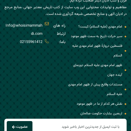
قرآن و کتب ادیان دیگر صحبت کرده ایم.
مفاهیم و تولیدات محتوایی این وب سایت از کتب تاریخی معتبر جهانی ،منابع مرجع
در ادیان الهی و منابع تخصصی شیعه گردآوری شده است.
راه های
Info@whoisimammah
امام مهدی (علیه السلام) کیست؟
ارتباط
di.com
سیر حرکت تاریخ به سمت ظهور موعود
باما:
02155961412
فلسطین دروازۀ ظهور امام مهدی علیه
السلام
ظهور امام مهدی علیه السلام دورنمای
آینده جهان
مستندات وقایع پیش از ظهور امام مهدی
علیه السلام
نقش هر کدام از ما در ظهور موعود
اربعین بشارت حکومت صالحان
عضویت