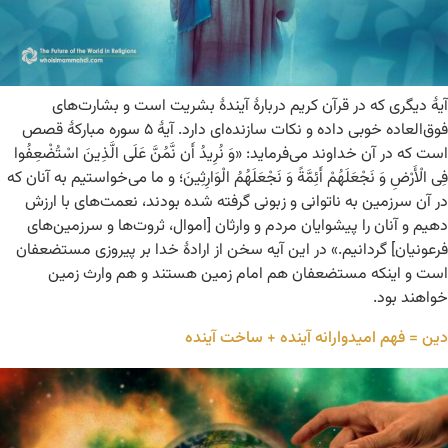
آیۀ دیگری که در قرآن کریم دربارۀ آیندۀ بشریت است و بشارت‌های
فوق‌العاده خوبی داده و نکات سازنده‌ای دارد. آیۀ ۵ سوره‌ مبارکۀ قصص
است که در آن خداوند می‌فرماید: «وَ نُرِیدُ أَن نَّمُنَّ عَلَی الَّذِینَ اسْتُضْعِفُوا
فِی الْأَرْضِ وَ نَجْعَلَهُمْ أَئِمَّةً وَ نَجْعَلَهُمُ الْوَارِثِینَ؛ و ما می‌خواستیم به آنان که
در آن سرزمین به ناتوانی و زبونی گرفته شده بودند، نعمت‌های با ارزش
دهیم و آنان را پیشوایان مردم و وارثان [اموال، ثروت‌ها و سرزمین‌های
فرعونیان] گردانیم.» در این آیه سخن از ارادۀ خدا بر پیروزی مستضعفان
است و اینکه مستضعفان هم امام زمین هستند و هم وارث زمین
خواهند بود.
دین = فهم امیدوارانه آینده + ساخت آینده